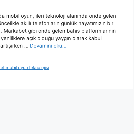
da mobil oyun, ileri teknoloji alanında önde gelen
ncelikle akıllı telefonların günlük hayatımızın bir
ı. Markabet gibi önde gelen bahis platformlarının
 yeniliklere açık olduğu yaygın olarak kabul
tartışırken …
Devamını oku…
t mobil oyun teknolojisi