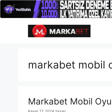
İçeriğe
atla
markabet mobil o
Markabet Mobil Oyun
Kasım 27, 2024
Yazarı: