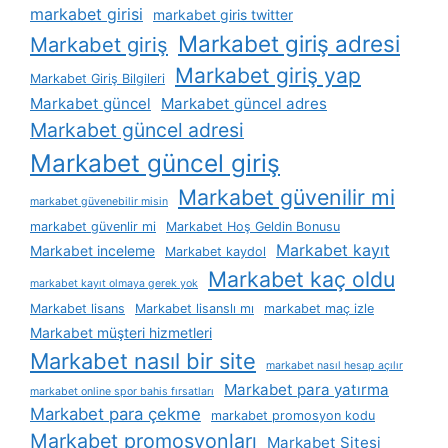
markabet girisi
markabet giris twitter
Markabet giriş adresi
Markabet giriş
Markabet giriş yap
Markabet Giriş Bilgileri
Markabet güncel
Markabet güncel adres
Markabet güncel adresi
Markabet güncel giriş
Markabet güvenilir mi
markabet güvenebilir misin
markabet güvenlir mi
Markabet Hoş Geldin Bonusu
Markabet kayıt
Markabet inceleme
Markabet kaydol
Markabet kaç oldu
markabet kayıt olmaya gerek yok
Markabet lisans
Markabet lisanslı mı
markabet maç izle
Markabet müşteri hizmetleri
Markabet nasıl bir site
markabet nasıl hesap açılır
Markabet para yatırma
markabet online spor bahis fırsatları
Markabet para çekme
markabet promosyon kodu
Markabet promosyonları
Markabet Sitesi