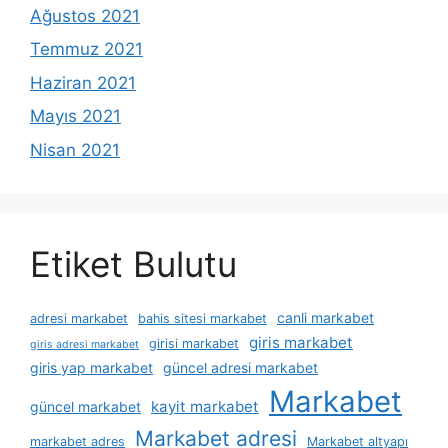
Ağustos 2021
Temmuz 2021
Haziran 2021
Mayıs 2021
Nisan 2021
Etiket Bulutu
canli markabet
adresi markabet
bahis sitesi markabet
giris markabet
girisi markabet
giris adresi markabet
giris yap markabet
güncel adresi markabet
Markabet
kayit markabet
güncel markabet
Markabet adresi
markabet adres
Markabet altyapı