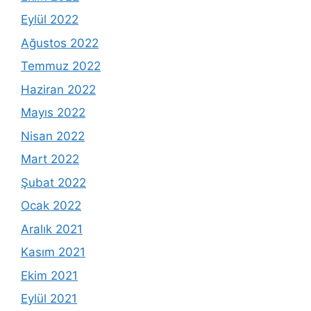
Eylül 2022
Ağustos 2022
Temmuz 2022
Haziran 2022
Mayıs 2022
Nisan 2022
Mart 2022
Şubat 2022
Ocak 2022
Aralık 2021
Kasım 2021
Ekim 2021
Eylül 2021