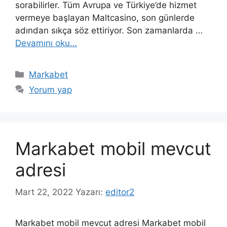
sorabilirler. Tüm Avrupa ve Türkiye’de hizmet
vermeye başlayan Maltcasino, son günlerde
adından sıkça söz ettiriyor. Son zamanlarda …
Devamını oku…
Kategoriler
Markabet
Yorum yap
Markabet mobil mevcut
adresi
Mart 22, 2022
Yazarı:
editor2
Markabet mobil mevcut adresi Markabet mobil