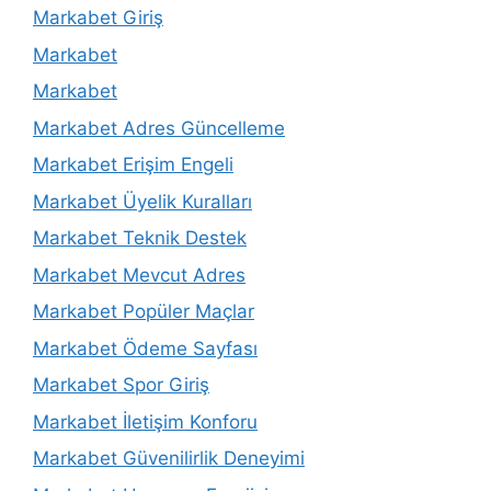
Markabet Giriş
Markabet
Markabet
Markabet Adres Güncelleme
Markabet Erişim Engeli
Markabet Üyelik Kuralları
Markabet Teknik Destek
Markabet Mevcut Adres
Markabet Popüler Maçlar
Markabet Ödeme Sayfası
Markabet Spor Giriş
Markabet İletişim Konforu
Markabet Güvenilirlik Deneyimi