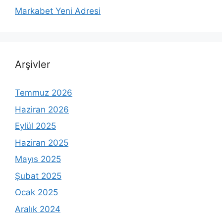
Markabet Yeni Adresi
Arşivler
Temmuz 2026
Haziran 2026
Eylül 2025
Haziran 2025
Mayıs 2025
Şubat 2025
Ocak 2025
Aralık 2024