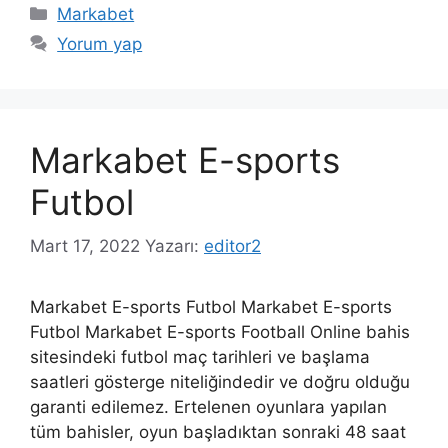
Kategoriler
Markabet
Yorum yap
Markabet E-sports
Futbol
Mart 17, 2022
Yazarı:
editor2
Markabet E-sports Futbol Markabet E-sports
Futbol Markabet E-sports Football Online bahis
sitesindeki futbol maç tarihleri ​​ve başlama
saatleri gösterge niteliğindedir ve doğru olduğu
garanti edilemez. Ertelenen oyunlara yapılan
tüm bahisler, oyun başladıktan sonraki 48 saat