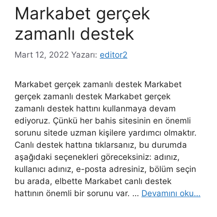
Markabet gerçek
zamanlı destek
Mart 12, 2022
Yazarı:
editor2
Markabet gerçek zamanlı destek Markabet
gerçek zamanlı destek Markabet gerçek
zamanlı destek hattını kullanmaya devam
ediyoruz. Çünkü her bahis sitesinin en önemli
sorunu sitede uzman kişilere yardımcı olmaktır.
Canlı destek hattına tıklarsanız, bu durumda
aşağıdaki seçenekleri göreceksiniz: adınız,
kullanıcı adınız, e-posta adresiniz, bölüm seçin
bu arada, elbette Markabet canlı destek
hattının önemli bir sorunu var. …
Devamını oku…