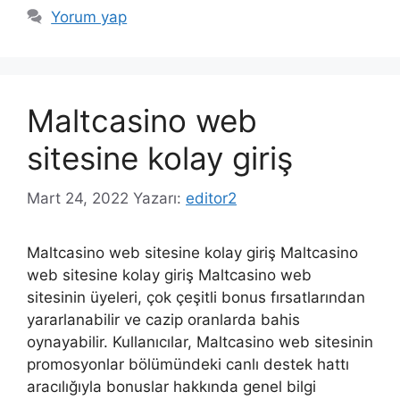
Yorum yap
Maltcasino web
sitesine kolay giriş
Mart 24, 2022
Yazarı:
editor2
Maltcasino web sitesine kolay giriş Maltcasino
web sitesine kolay giriş Maltcasino web
sitesinin üyeleri, çok çeşitli bonus fırsatlarından
yararlanabilir ve cazip oranlarda bahis
oynayabilir. Kullanıcılar, Maltcasino web sitesinin
promosyonlar bölümündeki canlı destek hattı
aracılığıyla bonuslar hakkında genel bilgi