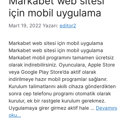
Markabet web sitesi
için mobil uygulama
Mart 19, 2022
Yazarı:
editor2
Markabet web sitesi için mobil uygulama
Markabet web sitesi için mobil uygulama
Markabet mobil programını tamamen ücretsiz
olarak indirebilirsiniz. Oyunculara, Apple Store
veya Google Play Store’da aktif olarak
indirilmeye hazır mobil programlar sağlanır.
Kurulum talimatlarını akıllı cihaza gönderdikten
sonra cep telefonu programı otomatik olarak
kurulur, ek bir rastgele kurulum gerekmez.
Uygulamaya girer girmez aktif hale …
Devamını
oku…