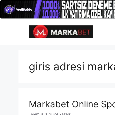
İçeriğe
atla
giris adresi mar
Markabet Online Spor
Temmuz 3, 2024
Yazarı: