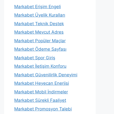
Markabet Erişim Engeli
Markabet Üyelik Kuralları
Markabet Teknik Destek
Markabet Mevcut Adres
Markabet Popüler Maçlar
Markabet Ödeme Sayfası
Markabet Spor Giriş
Markabet İletişim Konforu
Markabet Güvenilirlik Deneyimi
Markabet Heyecan Enerjisi
Markabet Mobil İndirmeler
Markabet Sürekli Faaliyet
Markabet Promosyon Talebi