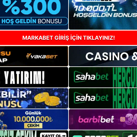
MARKABET GİRİŞ İÇİN TIKLAYINIZ!