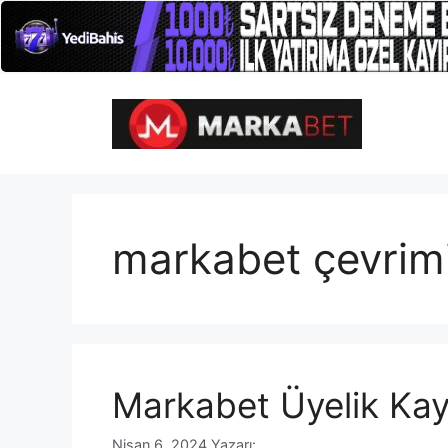
İçeriğe
atla
markabet çevrimi
Markabet Üyelik Kay
Nisan 6, 2024
Yazarı: