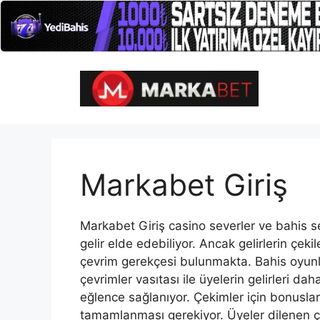
İçeriğe
atla
Markabet Giriş
Markabet Giriş casino severler ve bahis s
gelir elde edebiliyor. Ancak gelirlerin çek
çevrim gerekçesi bulunmakta. Bahis oyunl
çevrimler vasıtası ile üyelerin gelirleri da
eğlence sağlanıyor. Çekimler için bonuslar
tamamlanması gerekiyor. Üyeler dilenen ç