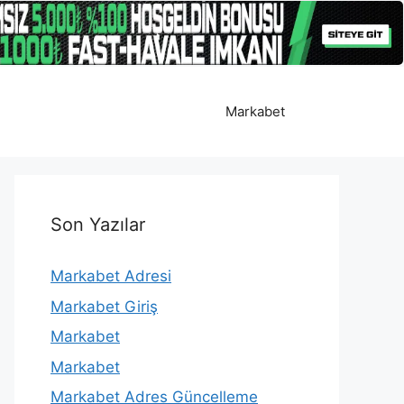
Markabet
Son Yazılar
Markabet Adresi
Markabet Giriş
Markabet
Markabet
Markabet Adres Güncelleme