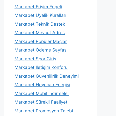
Markabet Erişim Engeli
Markabet Üyelik Kuralları
Markabet Teknik Destek
Markabet Mevcut Adres
Markabet Popüler Maçlar
Markabet Ödeme Sayfası
Markabet Spor Giriş
Markabet İletişim Konforu
Markabet Güvenilirlik Deneyimi
Markabet Heyecan Enerjisi
Markabet Mobil İndirmeler
Markabet Sürekli Faaliyet
Markabet Promosyon Talebi