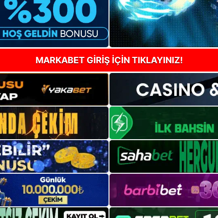
MARKABET GİRİŞ İÇİN TIKLAYINIZ!