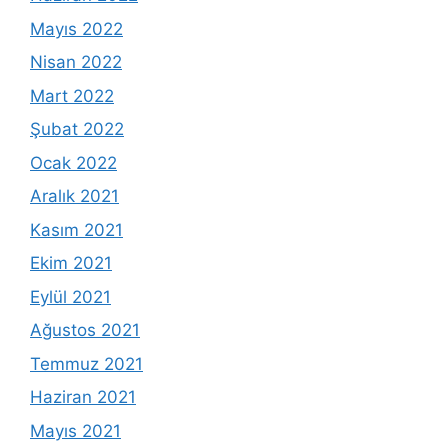
Mayıs 2022
Nisan 2022
Mart 2022
Şubat 2022
Ocak 2022
Aralık 2021
Kasım 2021
Ekim 2021
Eylül 2021
Ağustos 2021
Temmuz 2021
Haziran 2021
Mayıs 2021