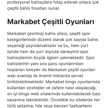
profesyonel bahisçilere hitap ederek onlara çok
çeşitli bahis fırsatları sunar.
Markabet Çeşitli Oyunları
Markabet çevrimiçi bahis sitesi, çeşitli spor
kategorilerinde düzenli olarak çok sayıda bahis
seçeneği yayınlamaktadır ve bu, hem yurt
içinde hem de yurt dışında deneyimli spor
bahisçilerinin büyük ilgisini çekmektedir. Spor
bahislerinin yanı sıra şans oyunlarından
hoşlanan bireyler de
Markabet çeşitli oyunları
web avantajı ile önemli miktarda servet
biriktirebilmektedir. Markabet bingo oyunlarında
kullanılan stratejiler ve zafere nasıl ulaşılacağı,
en iyi bingo web sitelerinde kullanılabilecek bazı
kazanma teknikleridir. Öncelikle bu sitelerde her
türlü aldatma, hile veya benzeri faaliyetlerin