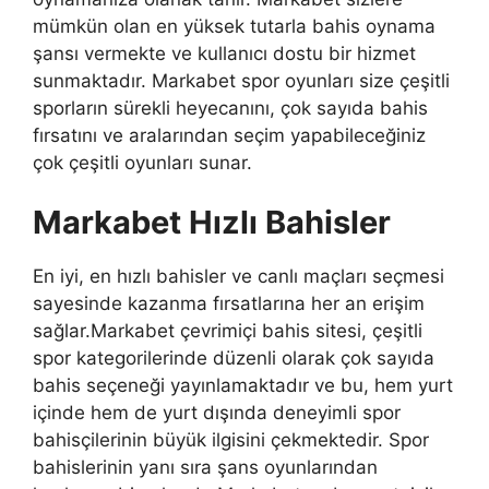
mümkün olan en yüksek tutarla bahis oynama
şansı vermekte ve kullanıcı dostu bir hizmet
sunmaktadır. Markabet spor oyunları size çeşitli
sporların sürekli heyecanını, çok sayıda bahis
fırsatını ve aralarından seçim yapabileceğiniz
çok çeşitli oyunları sunar.
Markabet Hızlı Bahisler
En iyi, en hızlı bahisler ve canlı maçları seçmesi
sayesinde kazanma fırsatlarına her an erişim
sağlar.Markabet çevrimiçi bahis sitesi, çeşitli
spor kategorilerinde düzenli olarak çok sayıda
bahis seçeneği yayınlamaktadır ve bu, hem yurt
içinde hem de yurt dışında deneyimli spor
bahisçilerinin büyük ilgisini çekmektedir. Spor
bahislerinin yanı sıra şans oyunlarından