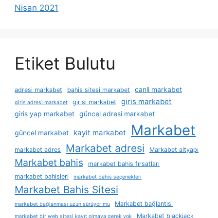
Nisan 2021
Etiket Bulutu
canli markabet
adresi markabet
bahis sitesi markabet
giris markabet
girisi markabet
giris adresi markabet
giris yap markabet
güncel adresi markabet
Markabet
kayit markabet
güncel markabet
Markabet adresi
markabet adres
Markabet altyapı
Markabet bahis
markabet bahis fırsatları
markabet bahisleri
markabet bahis seçenekleri
Markabet Bahis Sitesi
Markabet bağlantısı
markabet bağlanması uzun sürüyor mu
Markabet blackjack
markabet bir web sitesi kayıt olmaya gerek yok