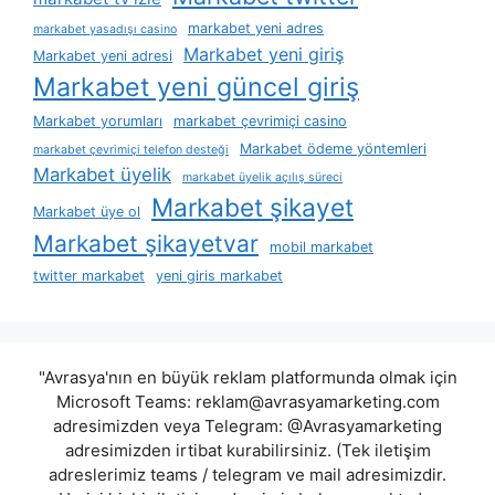
markabet yeni adres
markabet yasadışı casino
Markabet yeni giriş
Markabet yeni adresi
Markabet yeni güncel giriş
Markabet yorumları
markabet çevrimiçi casino
Markabet ödeme yöntemleri
markabet çevrimiçi telefon desteği
Markabet üyelik
markabet üyelik açılış süreci
Markabet şikayet
Markabet üye ol
Markabet şikayetvar
mobil markabet
twitter markabet
yeni giris markabet
"Avrasya'nın en büyük reklam platformunda olmak için
Microsoft Teams:
reklam@avrasyamarketing.com
adresimizden veya Telegram: @Avrasyamarketing
adresimizden irtibat kurabilirsiniz. (Tek iletişim
adreslerimiz teams / telegram ve mail adresimizdir.