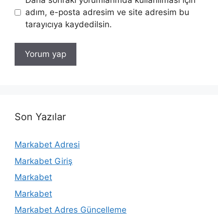
adım, e-posta adresim ve site adresim bu
tarayıcıya kaydedilsin.
Son Yazılar
Markabet Adresi
Markabet Giriş
Markabet
Markabet
Markabet Adres Güncelleme