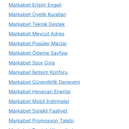
Markabet Erişim Engeli
Markabet Üyelik Kuralları
Markabet Teknik Destek
Markabet Mevcut Adres
Markabet Popüler Maçlar
Markabet Ödeme Sayfası
Markabet Spor Giriş
Markabet İletişim Konforu
Markabet Güvenilirlik Deneyimi
Markabet Heyecan Enerjisi
Markabet Mobil İndirmeler
Markabet Sürekli Faaliyet
Markabet Promosyon Talebi