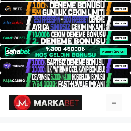
İçeriğe
atla
Menü