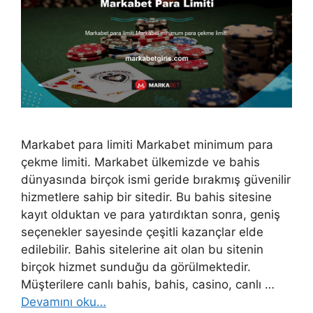
Markabet para limiti Markabet minimum para
çekme limiti. Markabet ülkemizde ve bahis
dünyasında birçok ismi geride bırakmış güvenilir
hizmetlere sahip bir sitedir. Bu bahis sitesine
kayıt olduktan ve para yatırdıktan sonra, geniş
seçenekler sayesinde çeşitli kazançlar elde
edilebilir. Bahis sitelerine ait olan bu sitenin
birçok hizmet sunduğu da görülmektedir.
Müşterilere canlı bahis, bahis, casino, canlı …
Devamını oku…