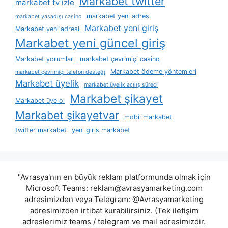
Markabet twitter
markabet tv izle
markabet yeni adres
markabet yasadışı casino
Markabet yeni giriş
Markabet yeni adresi
Markabet yeni güncel giriş
Markabet yorumları
markabet çevrimiçi casino
Markabet ödeme yöntemleri
markabet çevrimiçi telefon desteği
Markabet üyelik
markabet üyelik açılış süreci
Markabet şikayet
Markabet üye ol
Markabet şikayetvar
mobil markabet
twitter markabet
yeni giris markabet
"Avrasya'nın en büyük reklam platformunda olmak için
Microsoft Teams:
reklam@avrasyamarketing.com
adresimizden veya Telegram: @Avrasyamarketing
adresimizden irtibat kurabilirsiniz. (Tek iletişim
adreslerimiz teams / telegram ve mail adresimizdir.