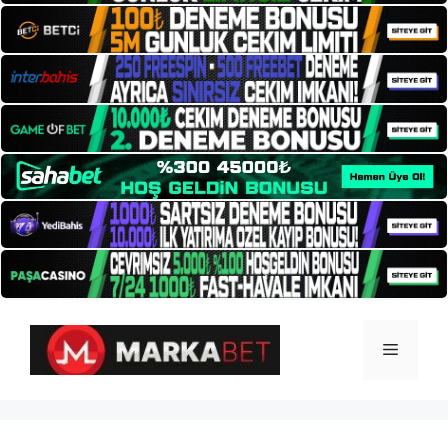
İçeriğe
atla
Menü