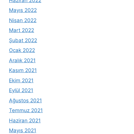
Haziran 2022
Mayıs 2022
Nisan 2022
Mart 2022
Şubat 2022
Ocak 2022
Aralık 2021
Kasım 2021
Ekim 2021
Eylül 2021
Ağustos 2021
Temmuz 2021
Haziran 2021
Mayıs 2021