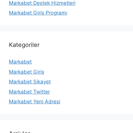
Markabet Destek Hizmetleri
Markabet Giriş Programı
Kategoriler
Markabet
Markabet Giriş
Markabet Şikayet
Markabet Twitter
Markabet Yeni Adresi