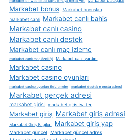
Markabet blackjack
markabet bir web sitesi kayıt olmaya gerek yok
Markabet bonus
Markabet bonusları
Markabet canlı bahis
markabet canli
Markabet canlı casino
Markabet canlı destek
Markabet canlı maç izleme
Markabet canlı yardım
markabet canlı maç özelliği
Markabet casino
Markabet casino oyunları
markabet casino oyunları önizlemeler
markabet destek e posta adresi
Markabet gerçek adresi
markabet girisi
markabet giris twitter
Markabet giriş adresi
Markabet giriş
Markabet giriş yap
Markabet Giriş Bilgileri
Markabet güncel
Markabet güncel adres