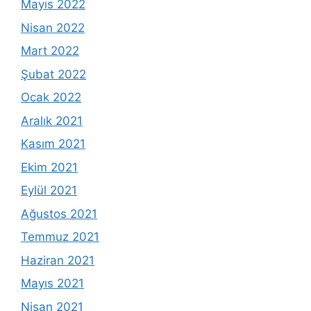
Mayıs 2022
Nisan 2022
Mart 2022
Şubat 2022
Ocak 2022
Aralık 2021
Kasım 2021
Ekim 2021
Eylül 2021
Ağustos 2021
Temmuz 2021
Haziran 2021
Mayıs 2021
Nisan 2021