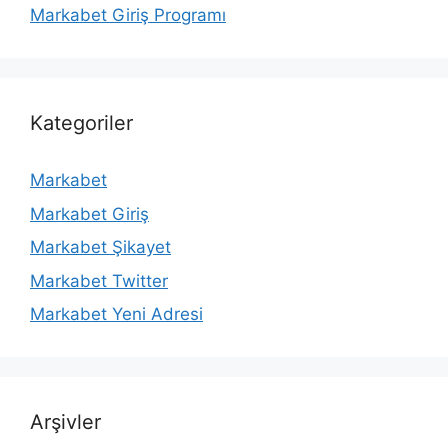
Markabet Giriş Programı
Kategoriler
Markabet
Markabet Giriş
Markabet Şikayet
Markabet Twitter
Markabet Yeni Adresi
Arşivler