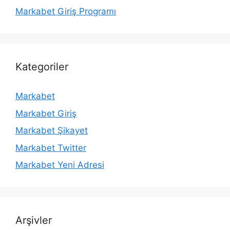
Markabet Giriş Programı
Kategoriler
Markabet
Markabet Giriş
Markabet Şikayet
Markabet Twitter
Markabet Yeni Adresi
Arşivler