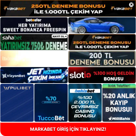
×
MARKABET GİRİŞ İÇİN TIKLAYINIZ!