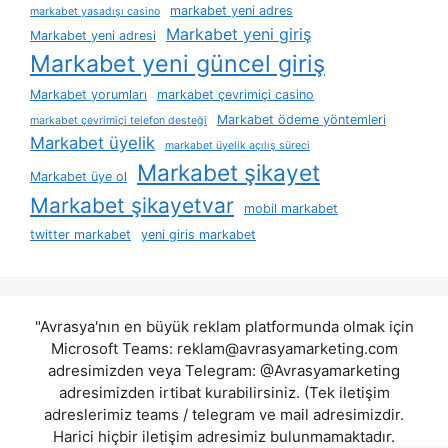
markabet yeni adres
markabet yasadışı casino
Markabet yeni giriş
Markabet yeni adresi
Markabet yeni güncel giriş
Markabet yorumları
markabet çevrimiçi casino
Markabet ödeme yöntemleri
markabet çevrimiçi telefon desteği
Markabet üyelik
markabet üyelik açılış süreci
Markabet şikayet
Markabet üye ol
Markabet şikayetvar
mobil markabet
twitter markabet
yeni giris markabet
"Avrasya'nın en büyük reklam platformunda olmak için
Microsoft Teams:
reklam@avrasyamarketing.com
adresimizden veya Telegram: @Avrasyamarketing
adresimizden irtibat kurabilirsiniz. (Tek iletişim
adreslerimiz teams / telegram ve mail adresimizdir.
Harici hiçbir iletişim adresimiz bulunmamaktadır.