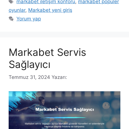
Etiketler
markabet i̇letişim konforu
,
markabet popüler
oyunlar
,
Markabet yeni giriş
Yorum yap
Markabet Servis
Sağlayıcı
Temmuz 31, 2024
Yazarı: