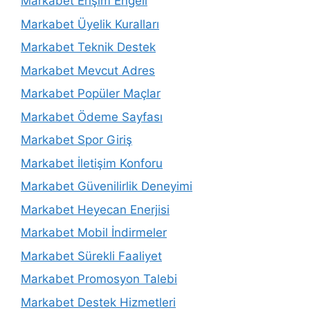
Markabet Erişim Engeli
Markabet Üyelik Kuralları
Markabet Teknik Destek
Markabet Mevcut Adres
Markabet Popüler Maçlar
Markabet Ödeme Sayfası
Markabet Spor Giriş
Markabet İletişim Konforu
Markabet Güvenilirlik Deneyimi
Markabet Heyecan Enerjisi
Markabet Mobil İndirmeler
Markabet Sürekli Faaliyet
Markabet Promosyon Talebi
Markabet Destek Hizmetleri