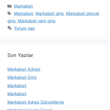
Kategoriler
Markabet
Etiketler
Markabet
,
Markabet giriş
,
Markabet güncel
giriş
,
Markabet yeni giriş
Yorum yap
Son Yazılar
Markabet Adresi
Markabet Giriş
Markabet
Markabet
Markabet Adres Güncelleme