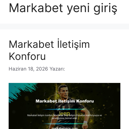
Markabet yeni giriş
Markabet İletişim
Konforu
Haziran 18, 2026
Yazarı: