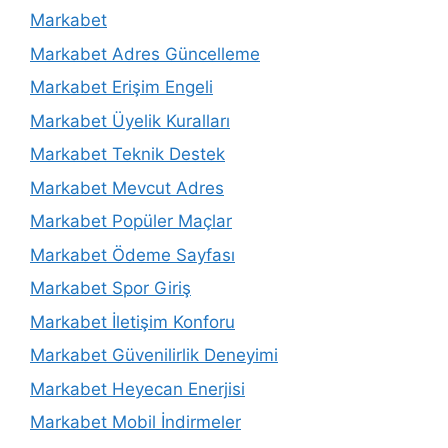
Markabet
Markabet Adres Güncelleme
Markabet Erişim Engeli
Markabet Üyelik Kuralları
Markabet Teknik Destek
Markabet Mevcut Adres
Markabet Popüler Maçlar
Markabet Ödeme Sayfası
Markabet Spor Giriş
Markabet İletişim Konforu
Markabet Güvenilirlik Deneyimi
Markabet Heyecan Enerjisi
Markabet Mobil İndirmeler