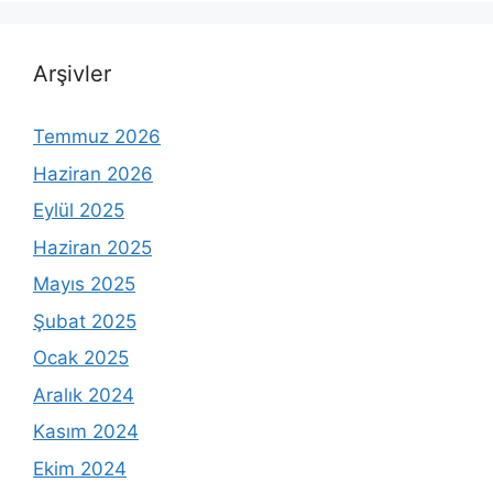
Arşivler
Temmuz 2026
Haziran 2026
Eylül 2025
Haziran 2025
Mayıs 2025
Şubat 2025
Ocak 2025
Aralık 2024
Kasım 2024
Ekim 2024