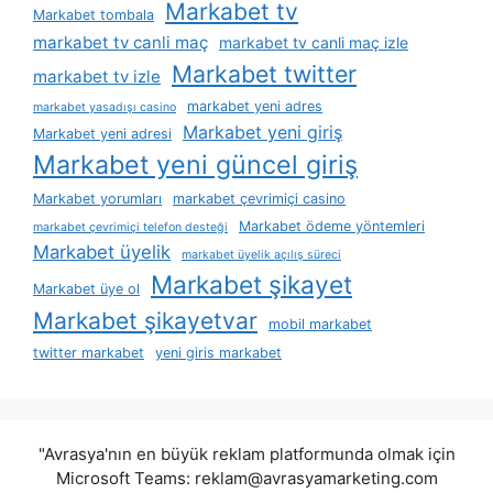
Markabet tv
Markabet tombala
markabet tv canli maç
markabet tv canli maç izle
Markabet twitter
markabet tv izle
markabet yeni adres
markabet yasadışı casino
Markabet yeni giriş
Markabet yeni adresi
Markabet yeni güncel giriş
Markabet yorumları
markabet çevrimiçi casino
Markabet ödeme yöntemleri
markabet çevrimiçi telefon desteği
Markabet üyelik
markabet üyelik açılış süreci
Markabet şikayet
Markabet üye ol
Markabet şikayetvar
mobil markabet
twitter markabet
yeni giris markabet
"Avrasya'nın en büyük reklam platformunda olmak için
Microsoft Teams:
reklam@avrasyamarketing.com