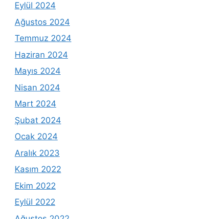
Eylül 2024
Ağustos 2024
Temmuz 2024
Haziran 2024
Mayıs 2024
Nisan 2024
Mart 2024
Şubat 2024
Ocak 2024
Aralık 2023
Kasım 2022
Ekim 2022
Eylül 2022
Ağustos 2022