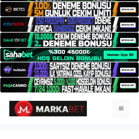
İçeriğe
atla
Menü