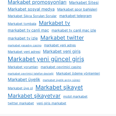
Markabet promosyonları
Markabet Sitesi
Markabet sosyal medya
Markabet spor bahisleri
markabet telegram
Markabet Sıkça Sorulan Sorular
Markabet tv
Markabet tombala
markabet tv canli maç
markabet tv canli maç izle
Markabet twitter
markabet tv izle
markabet yeni adres
markabet yasadışı casino
Markabet yeni giriş
Markabet yeni adresi
Markabet yeni güncel giriş
Markabet yorumları
markabet çevrimiçi casino
Markabet ödeme yöntemleri
markabet çevrimiçi telefon desteği
Markabet üyelik
markabet üyelik açılış süreci
Markabet şikayet
Markabet üye ol
Markabet şikayetvar
mobil markabet
twitter markabet
yeni giris markabet