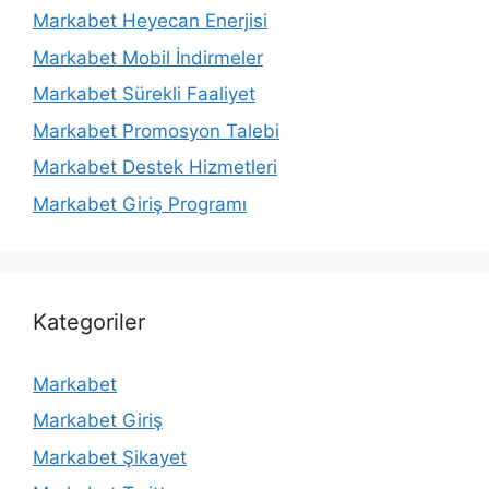
Markabet Heyecan Enerjisi
Markabet Mobil İndirmeler
Markabet Sürekli Faaliyet
Markabet Promosyon Talebi
Markabet Destek Hizmetleri
Markabet Giriş Programı
Kategoriler
Markabet
Markabet Giriş
Markabet Şikayet