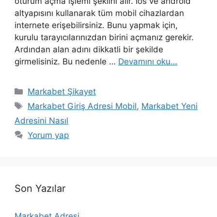
oturum açma işlemi şeklini alır. İos ve android
altyapısını kullanarak tüm mobil cihazlardan
internete erişebilirsiniz. Bunu yapmak için,
kurulu tarayıcılarınızdan birini açmanız gerekir.
Ardından alan adını dikkatli bir şekilde
girmelisiniz. Bu nedenle …
Devamını oku…
Kategoriler
Markabet Şikayet
Etiketler
Markabet Giriş Adresi Mobil
,
Markabet Yeni
Adresini Nasıl
Yorum yap
Son Yazılar
Markabet Adresi