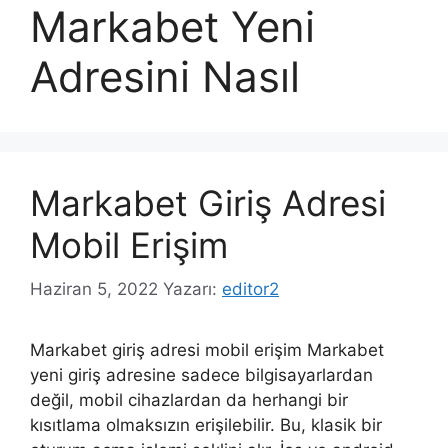
Markabet Yeni
Adresini Nasıl
Markabet Giriş Adresi
Mobil Erişim
Haziran 5, 2022
Yazarı:
editor2
Markabet giriş adresi mobil erişim Markabet
yeni giriş adresine sadece bilgisayarlardan
değil, mobil cihazlardan da herhangi bir
kısıtlama olmaksızın erişilebilir. Bu, klasik bir