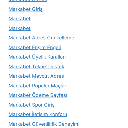
Markabet Giriş
Markabet
Markabet
Markabet Adres Güncelleme
Markabet Erişim Engeli
Markabet Üyelik Kuralları
Markabet Teknik Destek
Markabet Mevcut Adres
Markabet Popüler Maçlar
Markabet Ödeme Sayfası
Markabet Spor Giriş
Markabet İletişim Konforu
Markabet Güvenilirlik Deneyimi