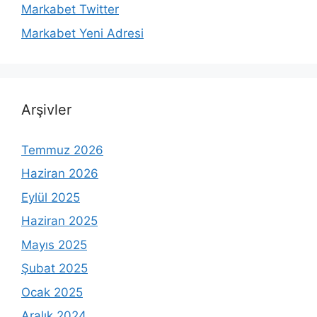
Markabet Twitter
Markabet Yeni Adresi
Arşivler
Temmuz 2026
Haziran 2026
Eylül 2025
Haziran 2025
Mayıs 2025
Şubat 2025
Ocak 2025
Aralık 2024