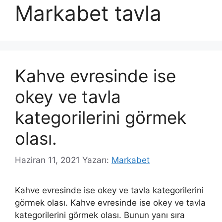
Markabet tavla
Kahve evresinde ise
okey ve tavla
kategorilerini görmek
olası.
Haziran 11, 2021
Yazarı:
Markabet
Kahve evresinde ise okey ve tavla kategorilerini
görmek olası. Kahve evresinde ise okey ve tavla
kategorilerini görmek olası. Bunun yanı sıra