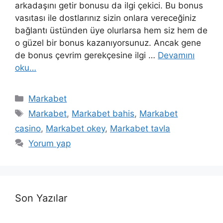
arkadaşını getir bonusu da ilgi çekici. Bu bonus
vasıtası ile dostlarınız sizin onlara vereceğiniz
bağlantı üstünden üye olurlarsa hem siz hem de
o güzel bir bonus kazanıyorsunuz. Ancak gene
de bonus çevrim gerekçesine ilgi …
Devamını
oku…
Kategoriler
Markabet
Etiketler
Markabet
,
Markabet bahis
,
Markabet
casino
,
Markabet okey
,
Markabet tavla
Yorum yap
Son Yazılar