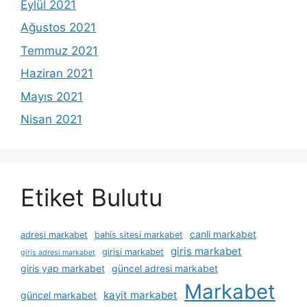
Eylül 2021
Ağustos 2021
Temmuz 2021
Haziran 2021
Mayıs 2021
Nisan 2021
Etiket Bulutu
canli markabet
adresi markabet
bahis sitesi markabet
giris markabet
girisi markabet
giris adresi markabet
giris yap markabet
güncel adresi markabet
Markabet
kayit markabet
güncel markabet