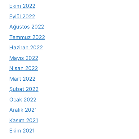
Ekim 2022
Eylül 2022
Ağustos 2022
Temmuz 2022
Haziran 2022
Mayıs 2022
Nisan 2022
Mart 2022
Şubat 2022
Ocak 2022
Aralık 2021
Kasım 2021
Ekim 2021