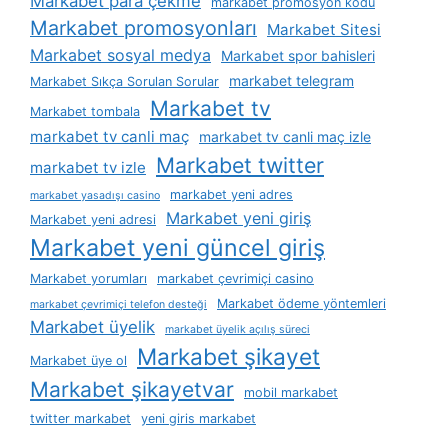
Markabet para çekme
markabet promosyon kodu
Markabet promosyonları
Markabet Sitesi
Markabet sosyal medya
Markabet spor bahisleri
markabet telegram
Markabet Sıkça Sorulan Sorular
Markabet tv
Markabet tombala
markabet tv canli maç
markabet tv canli maç izle
Markabet twitter
markabet tv izle
markabet yeni adres
markabet yasadışı casino
Markabet yeni giriş
Markabet yeni adresi
Markabet yeni güncel giriş
Markabet yorumları
markabet çevrimiçi casino
Markabet ödeme yöntemleri
markabet çevrimiçi telefon desteği
Markabet üyelik
markabet üyelik açılış süreci
Markabet şikayet
Markabet üye ol
Markabet şikayetvar
mobil markabet
twitter markabet
yeni giris markabet