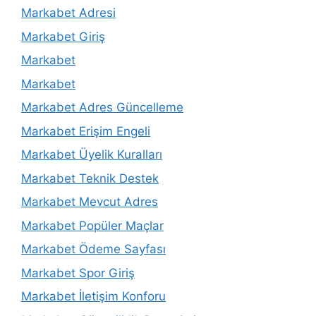
Markabet Adresi
Markabet Giriş
Markabet
Markabet
Markabet Adres Güncelleme
Markabet Erişim Engeli
Markabet Üyelik Kuralları
Markabet Teknik Destek
Markabet Mevcut Adres
Markabet Popüler Maçlar
Markabet Ödeme Sayfası
Markabet Spor Giriş
Markabet İletişim Konforu