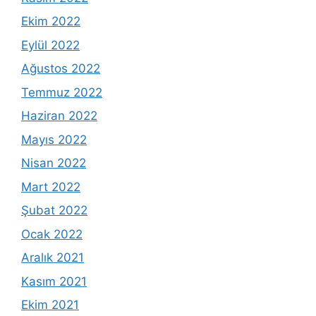
Ekim 2022
Eylül 2022
Ağustos 2022
Temmuz 2022
Haziran 2022
Mayıs 2022
Nisan 2022
Mart 2022
Şubat 2022
Ocak 2022
Aralık 2021
Kasım 2021
Ekim 2021