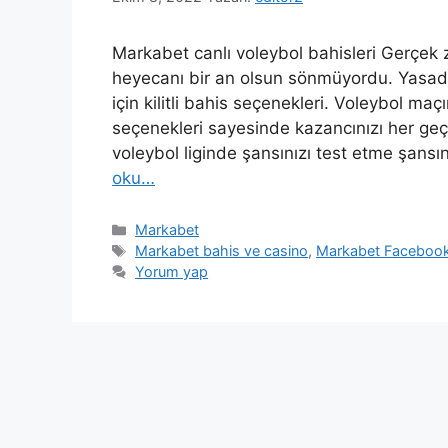
Markabet canlı voleybol bahisleri Gerçek 
heyecanı bir an olsun sönmüyordu. Yasadı
için kilitli bahis seçenekleri. Voleybol m
seçenekleri sayesinde kazancınızı her geçen
voleybol liginde şansınızı test etme şansın
oku…
Kategoriler
Markabet
Etiketler
Markabet bahis ve casino
,
Markabet Faceboo
Yorum yap