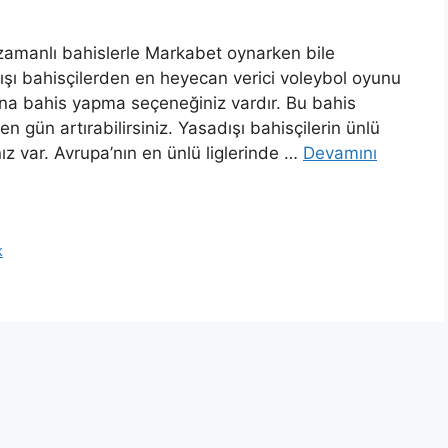
zamanlı bahislerle Markabet oynarken bile
şı bahisçilerden en heyecan verici voleybol oyunu
açına bahis yapma seçeneğiniz vardır. Bu bahis
 gün artırabilirsiniz. Yasadışı bahisçilerin ünlü
ız var. Avrupa’nın en ünlü liglerinde …
Devamını
k