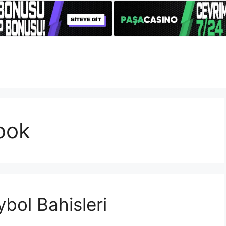
ook
bol Bahisleri