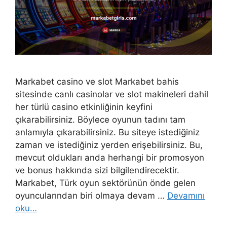
Markabet casino ve slot Markabet bahis
sitesinde canlı casinolar ve slot makineleri dahil
her türlü casino etkinliğinin keyfini
çıkarabilirsiniz. Böylece oyunun tadını tam
anlamıyla çıkarabilirsiniz. Bu siteye istediğiniz
zaman ve istediğiniz yerden erişebilirsiniz. Bu,
mevcut oldukları anda herhangi bir promosyon
ve bonus hakkında sizi bilgilendirecektir.
Markabet, Türk oyun sektörünün önde gelen
oyuncularından biri olmaya devam …
Devamını
oku…