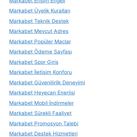
Markabet Erişim Engeli
Markabet Üyelik Kuralları
Markabet Teknik Destek
Markabet Mevcut Adres
Markabet Popüler Maçlar
Markabet Ödeme Sayfası
Markabet Spor Giriş
Markabet İletişim Konforu
Markabet Güvenilirlik Deneyimi
Markabet Heyecan Enerjisi
Markabet Mobil İndirmeler
Markabet Sürekli Faaliyet
Markabet Promosyon Talebi
Markabet Destek Hizmetleri