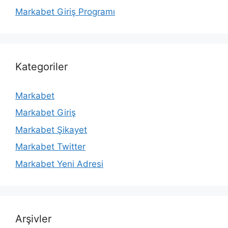
Markabet Giriş Programı
Kategoriler
Markabet
Markabet Giriş
Markabet Şikayet
Markabet Twitter
Markabet Yeni Adresi
Arşivler