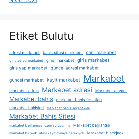
Nisan 2021
Etiket Bulutu
canli markabet
adresi markabet
bahis sitesi markabet
giris markabet
girisi markabet
giris adresi markabet
giris yap markabet
güncel adresi markabet
Markabet
kayit markabet
güncel markabet
Markabet adresi
markabet adres
Markabet altyapı
Markabet bahis
markabet bahis fırsatları
markabet bahisleri
markabet bahis seçenekleri
Markabet Bahis Sitesi
Markabet bağlantısı
markabet bağlanması uzun sürüyor mu
Markabet blackjack
markabet bir web sitesi kayıt olmaya gerek yok