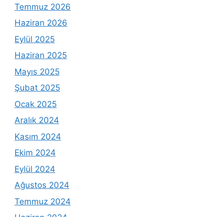
Temmuz 2026
Haziran 2026
Eylül 2025
Haziran 2025
Mayıs 2025
Şubat 2025
Ocak 2025
Aralık 2024
Kasım 2024
Ekim 2024
Eylül 2024
Ağustos 2024
Temmuz 2024