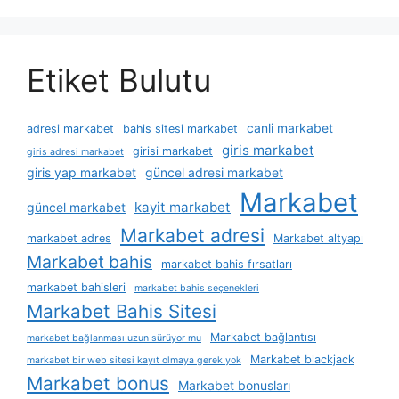
Etiket Bulutu
canli markabet
adresi markabet
bahis sitesi markabet
giris markabet
girisi markabet
giris adresi markabet
giris yap markabet
güncel adresi markabet
Markabet
kayit markabet
güncel markabet
Markabet adresi
markabet adres
Markabet altyapı
Markabet bahis
markabet bahis fırsatları
markabet bahisleri
markabet bahis seçenekleri
Markabet Bahis Sitesi
Markabet bağlantısı
markabet bağlanması uzun sürüyor mu
Markabet blackjack
markabet bir web sitesi kayıt olmaya gerek yok
Markabet bonus
Markabet bonusları