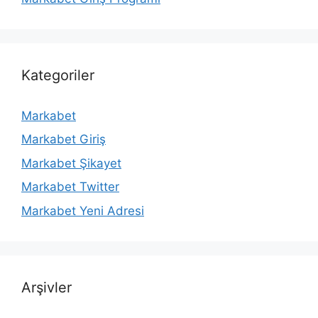
Kategoriler
Markabet
Markabet Giriş
Markabet Şikayet
Markabet Twitter
Markabet Yeni Adresi
Arşivler