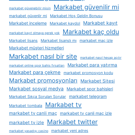
Markabet güvenilir mi
markabet güvenebilir misin
markabet güvenlir mi
Markabet Hoş Geldin Bonusu
Markabet kayıt
Markabet inceleme
Markabet kaydol
Markabet kaç oldu
markabet kayıt olmaya gerek yok
Markabet lisans
Markabet lisanslı mı
markabet maç izle
Markabet müşteri hizmetleri
Markabet nasıl bir site
markabet nasıl hesap açılır
Markabet para yatırma
markabet online spor bahis fırsatları
Markabet para çekme
markabet promosyon kodu
Markabet promosyonları
Markabet Sitesi
Markabet sosyal medya
Markabet spor bahisleri
markabet telegram
Markabet Sıkça Sorulan Sorular
Markabet tv
Markabet tombala
markabet tv canli maç
markabet tv canli maç izle
Markabet twitter
markabet tv izle
markabet yeni adres
markabet yasadışı casino