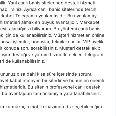
ilir. Yani canlı bahis sitelerinde destek hizmeti
abilirsiniz. Ayrıca canlı bahis sitelerinde tercih
arkabet Telegram uygulamasıdır. Bu uygulamayı
 hizmetleri almak en büyük avantajıdır. Markabet
yif alacağınızı biliyorum. Bu yöntemi canlı bahis
ek için de kullanabilirsiniz. Müşteri hizmetleri online
ansal işlemler, bonuslar, teknik konular, VIP üyelik,
r konuda soru sorabilirsiniz. Müşteri destek ekibi
iletişim desteği ve yardım hizmetleri ekler. Telegram
i de kullanabilirsiniz.
sorununuz olsa dahi kısa süre içerisinde sorunu
yet kabul etmeyen bir sitedir ve bunun en önemli
zmetleridir. Bu sitenin profesyonel canlı destek
e bu avantajdan tam anlamıyla yararlanabilirsiniz.
tişim kurmak için mobil cihazımda da seçebileceğim