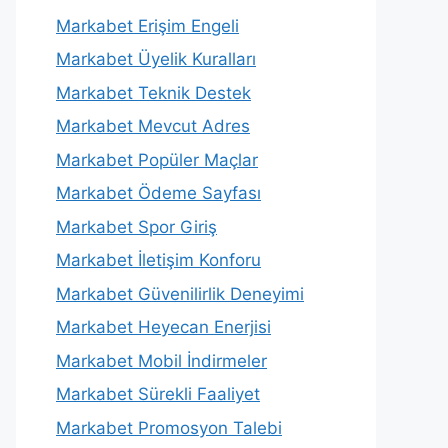
Markabet Erişim Engeli
Markabet Üyelik Kuralları
Markabet Teknik Destek
Markabet Mevcut Adres
Markabet Popüler Maçlar
Markabet Ödeme Sayfası
Markabet Spor Giriş
Markabet İletişim Konforu
Markabet Güvenilirlik Deneyimi
Markabet Heyecan Enerjisi
Markabet Mobil İndirmeler
Markabet Sürekli Faaliyet
Markabet Promosyon Talebi