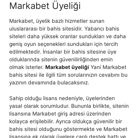
Markabet Üyeliği
Markabet, üyelik bazlı hizmetler sunan
uluslararası bir bahis sitesidir. Yabancı bahis
siteleri daha yüksek oranlar sundukları ve daha
geniş oyun seçenekleri sundukları için tercih
edilmektedir. İnsanlar bir bahis sitesine üye
olduklarında sitenin güvenilirliğinden emin
olmak isterler.
Markabet üyeliği
Yani Markabet
bahis sitesi ile ilgili tüm sorularınızın cevabını bu
yazının devamında bulacaksınız.
Sahip olduğu lisans nedeniyle, üyelerinden
yasal olarak sorumludur. Bununla birlikte, sitenin
lisansına Markabet giriş adresi üzerinden
kolayca erişilebilir. Ayrıca oldukça güvenilir bir
bahis sitesi olduğunu göstermekte ve Markabet
lisansına ek olarak üyelere canlı destek hattı ve