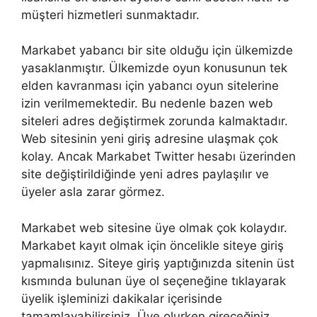
müşteri hizmetleri sunmaktadır.
Markabet yabancı bir site olduğu için ülkemizde
yasaklanmıştır. Ülkemizde oyun konusunun tek
elden kavranması için yabancı oyun sitelerine
izin verilmemektedir. Bu nedenle bazen web
siteleri adres değiştirmek zorunda kalmaktadır.
Web sitesinin yeni giriş adresine ulaşmak çok
kolay. Ancak Markabet Twitter hesabı üzerinden
site değiştirildiğinde yeni adres paylaşılır ve
üyeler asla zarar görmez.
Markabet web sitesine üye olmak çok kolaydır.
Markabet kayıt olmak için öncelikle siteye giriş
yapmalısınız. Siteye giriş yaptığınızda sitenin üst
kısmında bulunan üye ol seçeneğine tıklayarak
üyelik işleminizi dakikalar içerisinde
tamamlayabilirsiniz. Üye olurken gireceğiniz