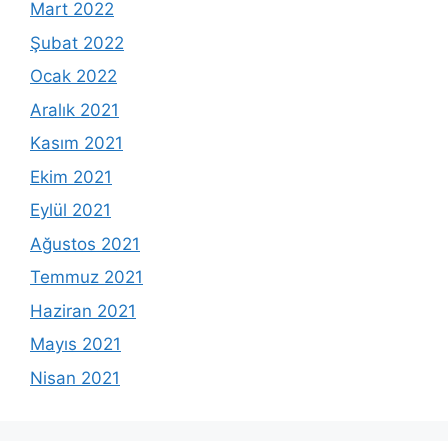
Mart 2022
Şubat 2022
Ocak 2022
Aralık 2021
Kasım 2021
Ekim 2021
Eylül 2021
Ağustos 2021
Temmuz 2021
Haziran 2021
Mayıs 2021
Nisan 2021