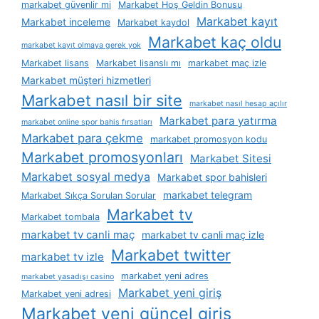
markabet güvenlir mi
Markabet Hoş Geldin Bonusu
Markabet kayıt
Markabet inceleme
Markabet kaydol
Markabet kaç oldu
markabet kayıt olmaya gerek yok
Markabet lisans
Markabet lisanslı mı
markabet maç izle
Markabet müşteri hizmetleri
Markabet nasıl bir site
markabet nasıl hesap açılır
Markabet para yatırma
markabet online spor bahis fırsatları
Markabet para çekme
markabet promosyon kodu
Markabet promosyonları
Markabet Sitesi
Markabet sosyal medya
Markabet spor bahisleri
markabet telegram
Markabet Sıkça Sorulan Sorular
Markabet tv
Markabet tombala
markabet tv canli maç
markabet tv canli maç izle
Markabet twitter
markabet tv izle
markabet yeni adres
markabet yasadışı casino
Markabet yeni giriş
Markabet yeni adresi
Markabet yeni güncel giriş