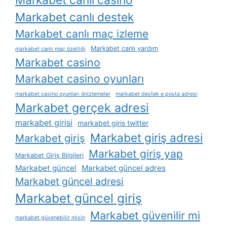
Markabet canlı destek
Markabet canlı maç izleme
Markabet canlı yardım
markabet canlı maç özelliği
Markabet casino
Markabet casino oyunları
markabet casino oyunları önizlemeler
markabet destek e posta adresi
Markabet gerçek adresi
markabet girisi
markabet giris twitter
Markabet giriş adresi
Markabet giriş
Markabet giriş yap
Markabet Giriş Bilgileri
Markabet güncel
Markabet güncel adres
Markabet güncel adresi
Markabet güncel giriş
Markabet güvenilir mi
markabet güvenebilir misin