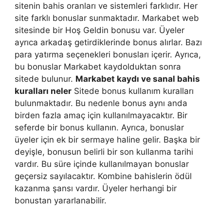
sitenin bahis oranları ve sistemleri farklıdır. Her
site farklı bonuslar sunmaktadır. Markabet web
sitesinde bir Hoş Geldin bonusu var. Üyeler
ayrıca arkadaş getirdiklerinde bonus alırlar. Bazı
para yatırma seçenekleri bonusları içerir. Ayrıca,
bu bonuslar Markabet kaydolduktan sonra
sitede bulunur.
Markabet kaydı ve sanal bahis
kuralları neler
Sitede bonus kullanım kuralları
bulunmaktadır. Bu nedenle bonus aynı anda
birden fazla amaç için kullanılmayacaktır. Bir
seferde bir bonus kullanın. Ayrıca, bonuslar
üyeler için ek bir sermaye haline gelir. Başka bir
deyişle, bonusun belirli bir son kullanma tarihi
vardır. Bu süre içinde kullanılmayan bonuslar
geçersiz sayılacaktır. Kombine bahislerin ödül
kazanma şansı vardır. Üyeler herhangi bir
bonustan yararlanabilir.