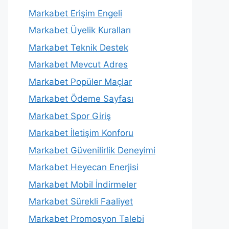
Markabet Erişim Engeli
Markabet Üyelik Kuralları
Markabet Teknik Destek
Markabet Mevcut Adres
Markabet Popüler Maçlar
Markabet Ödeme Sayfası
Markabet Spor Giriş
Markabet İletişim Konforu
Markabet Güvenilirlik Deneyimi
Markabet Heyecan Enerjisi
Markabet Mobil İndirmeler
Markabet Sürekli Faaliyet
Markabet Promosyon Talebi