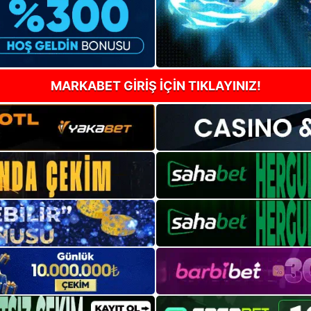
MARKABET GİRİŞ İÇİN TIKLAYINIZ!