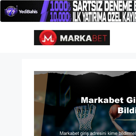
İçeriğe
atla