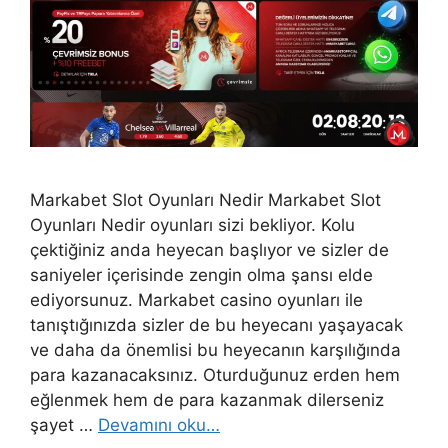
Markabet Slot Oyunları Nedir Markabet Slot
Oyunları Nedir oyunları sizi bekliyor. Kolu
çektiğiniz anda heyecan başlıyor ve sizler de
saniyeler içerisinde zengin olma şansı elde
ediyorsunuz. Markabet casino oyunları ile
tanıştığınızda sizler de bu heyecanı yaşayacak
ve daha da önemlisi bu heyecanın karşılığında
para kazanacaksınız. Oturduğunuz erden hem
eğlenmek hem de para kazanmak dilerseniz
şayet …
Devamını oku…