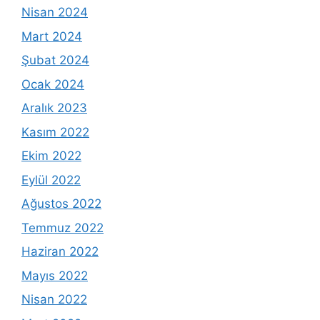
Nisan 2024
Mart 2024
Şubat 2024
Ocak 2024
Aralık 2023
Kasım 2022
Ekim 2022
Eylül 2022
Ağustos 2022
Temmuz 2022
Haziran 2022
Mayıs 2022
Nisan 2022