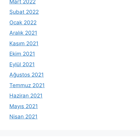
Mart 2022
Şubat 2022
Ocak 2022
Aralık 2021
Kasım 2021
Ekim 2021
Eylül 2021
Ağustos 2021
Temmuz 2021
Haziran 2021
Mayıs 2021
Nisan 2021