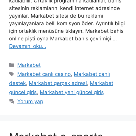
katılabilir. Ortaklık programına katılanlar, bahis
sitesinin reklamlarını kendi internet adresinde
yayınlar. Markabet sitesi de bu reklamı
yayınlayanlara belli komisyon öder. Ayrıntılı bilgi
için ortaklık menüsüne tıklayın. Markabet bahis
online pişti oyna Markabet bahis çevrimiçi …
Devamını oku…
Kategoriler
Markabet
Etiketler
Markabet canlı casino
,
Markabet canlı
destek
,
Markabet gerçek adresi
,
Markabet
güncel giriş
,
Markabet yeni güncel giriş
Yorum yap