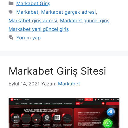
Kategoriler
Markabet Giriş
Etiketler
Markabet
,
Markabet gerçek adresi
,
Markabet giriş adresi
,
Markabet güncel giriş
,
Markabet yeni güncel giriş
Yorum yap
Markabet Giriş Sitesi
Eylül 14, 2021
Yazarı:
Markabet