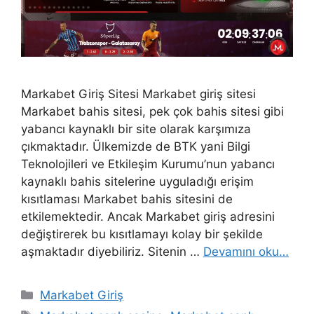
Markabet Giriş Sitesi Markabet giriş sitesi
Markabet bahis sitesi, pek çok bahis sitesi gibi
yabancı kaynaklı bir site olarak karşımıza
çıkmaktadır. Ülkemizde de BTK yani Bilgi
Teknolojileri ve Etkileşim Kurumu’nun yabancı
kaynaklı bahis sitelerine uyguladığı erişim
kısıtlaması Markabet bahis sitesini de
etkilemektedir. Ancak Markabet giriş adresini
değiştirerek bu kısıtlamayı kolay bir şekilde
aşmaktadır diyebiliriz. Sitenin …
Devamını oku…
Kategoriler
Markabet Giriş
Etiketler