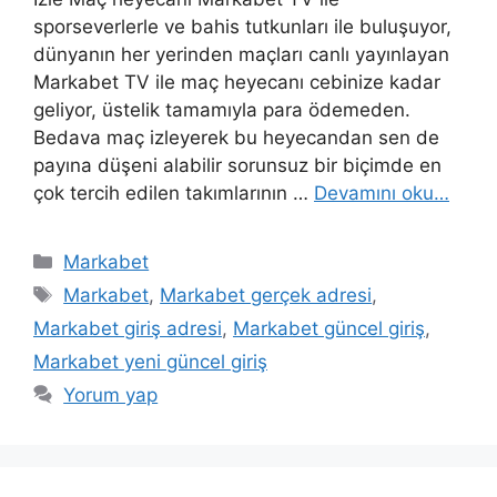
sporseverlerle ve bahis tutkunları ile buluşuyor,
dünyanın her yerinden maçları canlı yayınlayan
Markabet TV ile maç heyecanı cebinize kadar
geliyor, üstelik tamamıyla para ödemeden.
Bedava maç izleyerek bu heyecandan sen de
payına düşeni alabilir sorunsuz bir biçimde en
çok tercih edilen takımlarının …
Devamını oku…
Kategoriler
Markabet
Etiketler
Markabet
,
Markabet gerçek adresi
,
Markabet giriş adresi
,
Markabet güncel giriş
,
Markabet yeni güncel giriş
Yorum yap