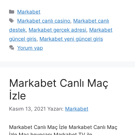
Kategoriler
Markabet
Etiketler
Markabet canlı casino
,
Markabet canlı
destek
,
Markabet gerçek adresi
,
Markabet
güncel giriş
,
Markabet yeni güncel giriş
Yorum yap
Markabet Canlı Maç
İzle
Kasım 13, 2021
Yazarı:
Markabet
Markabet Canlı Maç İzle Markabet Canlı Maç
İzle Maç heyecanı Markabet TV ile