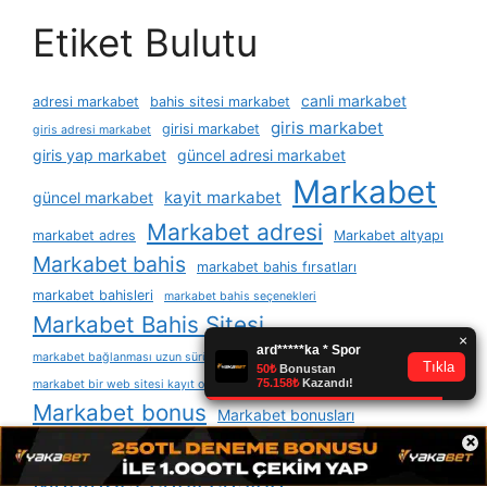
Etiket Bulutu
canli markabet
adresi markabet
bahis sitesi markabet
giris markabet
girisi markabet
giris adresi markabet
giris yap markabet
güncel adresi markabet
Markabet
kayit markabet
güncel markabet
Markabet adresi
markabet adres
Markabet altyapı
Markabet bahis
markabet bahis fırsatları
markabet bahisleri
markabet bahis seçenekleri
Markabet Bahis Sitesi
Markabet bağlantısı
markabet bağlanması uzun sürüyor mu
Markabet blackjack
markabet bir web sitesi kayıt olmaya gerek yok
Markabet bonus
Markabet bonusları
×
Markabet canlı bahis
markabet canli
Markabet canlı casino