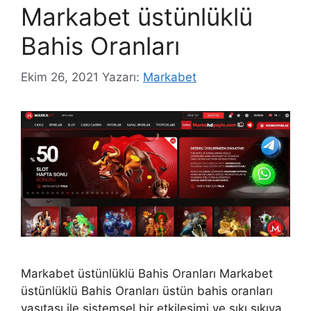
Markabet üstünlüklü
Bahis Oranları
Ekim 26, 2021
Yazarı:
Markabet
Markabet üstünlüklü Bahis Oranları Markabet
üstünlüklü Bahis Oranları üstün bahis oranları
vasıtası ile sistemsel bir etkileşimi ve sıkı sıkıya