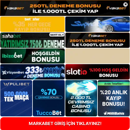
×
MARKABET GİRİŞ İÇİN TIKLAYINIZ!