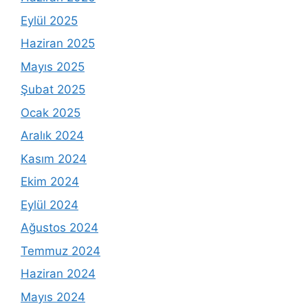
Eylül 2025
Haziran 2025
Mayıs 2025
Şubat 2025
Ocak 2025
Aralık 2024
Kasım 2024
Ekim 2024
Eylül 2024
Ağustos 2024
Temmuz 2024
Haziran 2024
Mayıs 2024