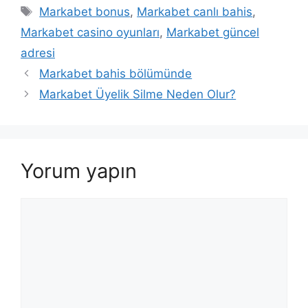
Etiketler
Markabet bonus
,
Markabet canlı bahis
,
Markabet casino oyunları
,
Markabet güncel
adresi
Yazı
Markabet bahis bölümünde
dolaşımı
Markabet Üyelik Silme Neden Olur?
Yorum yapın
Yorum