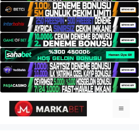
İçeriğe
atla
Menü