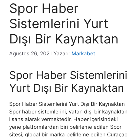
Spor Haber
Sistemlerini Yurt
Dışı Bir Kaynaktan
Ağustos 26, 2021
Yazarı:
Markabet
Spor Haber Sistemlerini
Yurt Dışı Bir Kaynaktan
Spor Haber Sistemlerini Yurt Dışı Bir Kaynaktan
Spor haber sistemlerini, vatan dışı bir kaynaktan
lisans alarak vermektedir. Haber içerisindeki
yene platformlardan biri belirleme edilen Spor
sitesi, global bir marka belirleme edilen Curaçao