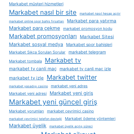
Markabet müşteri hizmetleri
Markabet nasıl bir site
markabet nasıl hesap açılır
Markabet para yatırma
markabet online spor bahis fırsatları
Markabet para çekme
markabet promosyon kodu
Markabet promosyonları
Markabet Sitesi
Markabet sosyal medya
Markabet spor bahisleri
markabet telegram
Markabet Sıkça Sorulan Sorular
Markabet tv
Markabet tombala
markabet tv canli maç
markabet tv canli maç izle
Markabet twitter
markabet tv izle
markabet yeni adres
markabet yasadışı casino
Markabet yeni giriş
Markabet yeni adresi
Markabet yeni güncel giriş
Markabet yorumları
markabet çevrimiçi casino
Markabet ödeme yöntemleri
markabet çevrimiçi telefon desteği
Markabet üyelik
markabet üyelik açılış süreci