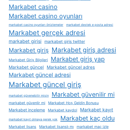
Markabet casino
Markabet casino oyunları
markabet casino oyunları önizlemeler
markabet destek e posta adresi
Markabet gerçek adresi
markabet girisi
markabet giris twitter
Markabet giriş adresi
Markabet giriş
Markabet giriş yap
Markabet Giriş Bilgileri
Markabet güncel
Markabet güncel adres
Markabet güncel adresi
Markabet güncel giriş
Markabet güvenilir mi
markabet güvenebilir misin
markabet güvenlir mi
Markabet Hoş Geldin Bonusu
Markabet kayıt
Markabet inceleme
Markabet kaydol
Markabet kaç oldu
markabet kayıt olmaya gerek yok
Markabet lisans
Markabet lisanslı mı
markabet maç izle