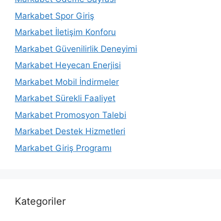
Markabet Spor Giriş
Markabet İletişim Konforu
Markabet Güvenilirlik Deneyimi
Markabet Heyecan Enerjisi
Markabet Mobil İndirmeler
Markabet Sürekli Faaliyet
Markabet Promosyon Talebi
Markabet Destek Hizmetleri
Markabet Giriş Programı
Kategoriler