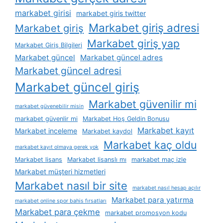
markabet girisi
markabet giris twitter
Markabet giriş adresi
Markabet giriş
Markabet giriş yap
Markabet Giriş Bilgileri
Markabet güncel
Markabet güncel adres
Markabet güncel adresi
Markabet güncel giriş
Markabet güvenilir mi
markabet güvenebilir misin
markabet güvenlir mi
Markabet Hoş Geldin Bonusu
Markabet kayıt
Markabet inceleme
Markabet kaydol
Markabet kaç oldu
markabet kayıt olmaya gerek yok
Markabet lisans
Markabet lisanslı mı
markabet maç izle
Markabet müşteri hizmetleri
Markabet nasıl bir site
markabet nasıl hesap açılır
Markabet para yatırma
markabet online spor bahis fırsatları
Markabet para çekme
markabet promosyon kodu