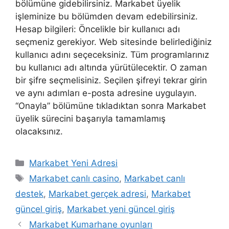
bölümüne gidebilirsiniz. Markabet üyelik
işleminize bu bölümden devam edebilirsiniz.
Hesap bilgileri: Öncelikle bir kullanıcı adı
seçmeniz gerekiyor. Web sitesinde belirlediğiniz
kullanıcı adını seçeceksiniz. Tüm programlarınız
bu kullanıcı adı altında yürütülecektir. O zaman
bir şifre seçmelisiniz. Seçilen şifreyi tekrar girin
ve aynı adımları e-posta adresine uygulayın.
“Onayla” bölümüne tıkladıktan sonra Markabet
üyelik sürecini başarıyla tamamlamış
olacaksınız.
Kategoriler
Markabet Yeni Adresi
Etiketler
Markabet canlı casino
,
Markabet canlı
destek
,
Markabet gerçek adresi
,
Markabet
güncel giriş
,
Markabet yeni güncel giriş
Yazı
Markabet Kumarhane oyunları