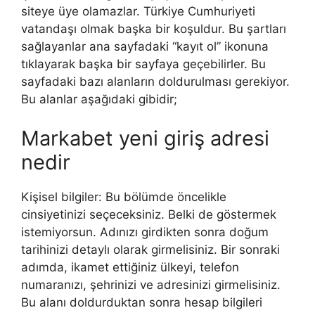
siteye üye olamazlar. Türkiye Cumhuriyeti
vatandaşı olmak başka bir koşuldur. Bu şartları
sağlayanlar ana sayfadaki “kayıt ol” ikonuna
tıklayarak başka bir sayfaya geçebilirler. Bu
sayfadaki bazı alanların doldurulması gerekiyor.
Bu alanlar aşağıdaki gibidir;
Markabet yeni giriş adresi
nedir
Kişisel bilgiler: Bu bölümde öncelikle
cinsiyetinizi seçeceksiniz. Belki de göstermek
istemiyorsun. Adınızı girdikten sonra doğum
tarihinizi detaylı olarak girmelisiniz. Bir sonraki
adımda, ikamet ettiğiniz ülkeyi, telefon
numaranızı, şehrinizi ve adresinizi girmelisiniz.
Bu alanı doldurduktan sonra hesap bilgileri