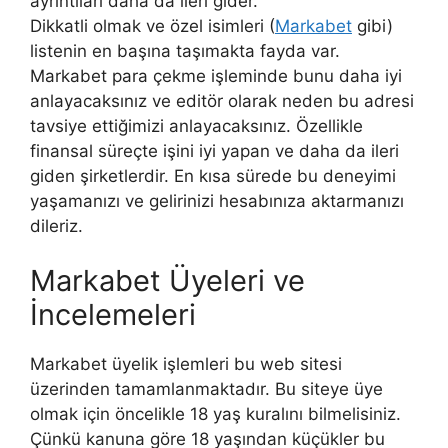
ayrıntıları daha da ileri gider.
Dikkatli olmak ve özel isimleri (
Markabet
gibi)
listenin en başına taşımakta fayda var.
Markabet para çekme işleminde bunu daha iyi
anlayacaksınız ve editör olarak neden bu adresi
tavsiye ettiğimizi anlayacaksınız. Özellikle
finansal süreçte işini iyi yapan ve daha da ileri
giden şirketlerdir. En kısa sürede bu deneyimi
yaşamanızı ve gelirinizi hesabınıza aktarmanızı
dileriz.
Markabet Üyeleri ve
İncelemeleri
Markabet üyelik işlemleri bu web sitesi
üzerinden tamamlanmaktadır. Bu siteye üye
olmak için öncelikle 18 yaş kuralını bilmelisiniz.
Çünkü kanuna göre 18 yaşından küçükler bu