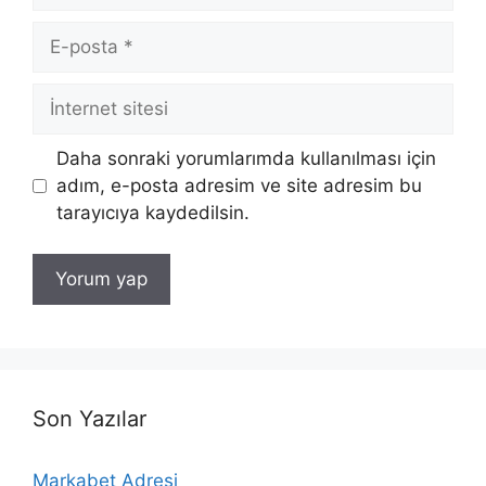
E-
posta
İnternet
sitesi
Daha sonraki yorumlarımda kullanılması için
adım, e-posta adresim ve site adresim bu
tarayıcıya kaydedilsin.
Son Yazılar
Markabet Adresi