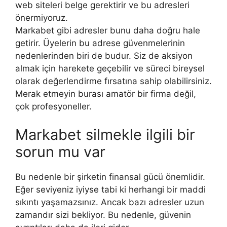
web siteleri belge gerektirir ve bu adresleri
önermiyoruz.
Markabet gibi adresler bunu daha doğru hale
getirir. Üyelerin bu adrese güvenmelerinin
nedenlerinden biri de budur. Siz de aksiyon
almak için harekete geçebilir ve süreci bireysel
olarak değerlendirme fırsatına sahip olabilirsiniz.
Merak etmeyin burası amatör bir firma değil,
çok profesyoneller.
Markabet silmekle ilgili bir
sorun mu var
Bu nedenle bir şirketin finansal gücü önemlidir.
Eğer seviyeniz iyiyse tabi ki herhangi bir maddi
sıkıntı yaşamazsınız. Ancak bazı adresler uzun
zamandır sizi bekliyor. Bu nedenle, güvenin