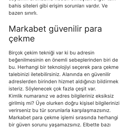
bahis siteleri gibi erişim sorunları vardır. Ve
bazen sınırlı.
Markabet güvenilir para
çekme
Birçok çekim tekniği var ki bu adresin
beğenilmesinin en önemli sebeplerinden biri de
bu. Herhangi bir teknolojiyi seçerek para çekme
talebinizi iletebilirsiniz. Alanında en güvenilir
adreslerden birinden hizmet aldığınızı bildirmek
isteriz. Söylenecek çok fazla çeşit var.
Kimlik numaranız ve adres bilgileriniz eksiksiz
girilmiş mi? Üye olurken doğru kişisel bilgilerinizi
verirseniz bu tür sorunlarla karşılaşmazsınız.
Markabet para çekme işlemi sırasında herhangi
bir güven sorunu yaşamazsınız. Elbette bazı