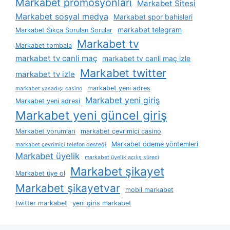
Markabet promosyonları
Markabet Sitesi
Markabet sosyal medya
Markabet spor bahisleri
markabet telegram
Markabet Sıkça Sorulan Sorular
Markabet tv
Markabet tombala
markabet tv canli maç
markabet tv canli maç izle
Markabet twitter
markabet tv izle
markabet yeni adres
markabet yasadışı casino
Markabet yeni giriş
Markabet yeni adresi
Markabet yeni güncel giriş
Markabet yorumları
markabet çevrimiçi casino
Markabet ödeme yöntemleri
markabet çevrimiçi telefon desteği
Markabet üyelik
markabet üyelik açılış süreci
Markabet şikayet
Markabet üye ol
Markabet şikayetvar
mobil markabet
twitter markabet
yeni giris markabet