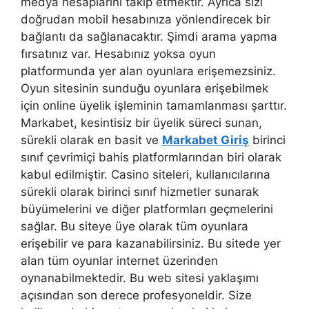
medya hesaplarını takip etmektir. Ayrıca sizi
doğrudan mobil hesabınıza yönlendirecek bir
bağlantı da sağlanacaktır. Şimdi arama yapma
fırsatınız var. Hesabınız yoksa oyun
platformunda yer alan oyunlara erişemezsiniz.
Oyun sitesinin sunduğu oyunlara erişebilmek
için online üyelik işleminin tamamlanması şarttır.
Markabet, kesintisiz bir üyelik süreci sunan,
sürekli olarak en basit ve
Markabet Giriş
birinci
sınıf çevrimiçi bahis platformlarından biri olarak
kabul edilmiştir. Casino siteleri, kullanıcılarına
sürekli olarak birinci sınıf hizmetler sunarak
büyümelerini ve diğer platformları geçmelerini
sağlar. Bu siteye üye olarak tüm oyunlara
erişebilir ve para kazanabilirsiniz. Bu sitede yer
alan tüm oyunlar internet üzerinden
oynanabilmektedir. Bu web sitesi yaklaşımı
açısından son derece profesyoneldir. Size