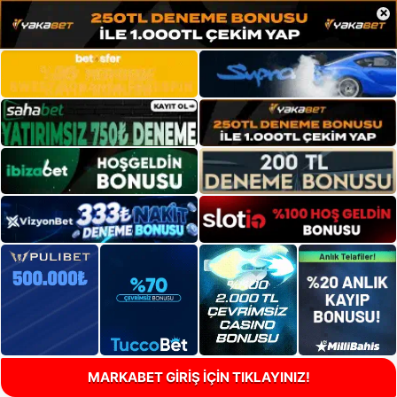
×
MARKABET GİRİŞ İÇİN TIKLAYINIZ!