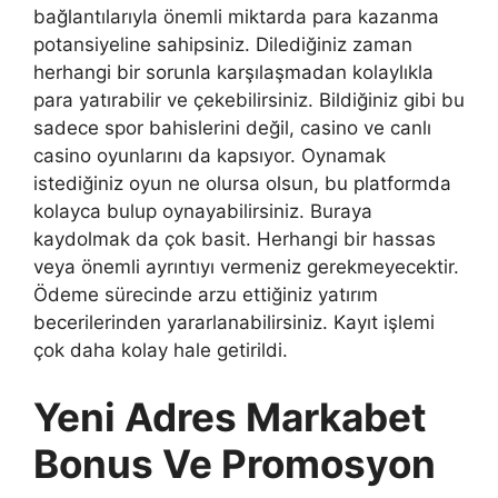
bağlantılarıyla önemli miktarda para kazanma
potansiyeline sahipsiniz. Dilediğiniz zaman
herhangi bir sorunla karşılaşmadan kolaylıkla
para yatırabilir ve çekebilirsiniz. Bildiğiniz gibi bu
sadece spor bahislerini değil, casino ve canlı
casino oyunlarını da kapsıyor. Oynamak
istediğiniz oyun ne olursa olsun, bu platformda
kolayca bulup oynayabilirsiniz. Buraya
kaydolmak da çok basit. Herhangi bir hassas
veya önemli ayrıntıyı vermeniz gerekmeyecektir.
Ödeme sürecinde arzu ettiğiniz yatırım
becerilerinden yararlanabilirsiniz. Kayıt işlemi
çok daha kolay hale getirildi.
Yeni Adres Markabet
Bonus Ve Promosyon