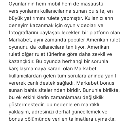
Oyunlarının hem mobil hem de masaüstü
versiyonlarını kullanıcılarına sunan bu site, en
büyük yatırımını rulete yapmıştır. Kullanıcıların
deneyim kazanmak için oyun videoları ve
fotoğraflarını paylaşabilecekleri bir platform olan
Markabet, aynı zamanda popüler Amerikan rulet
oyununu da kullanıcılara tanıtıyor. Amerikan
ruleti diğer rulet türlerine göre daha zevkli ve
kazançlıdır. Bu oyunda herhangi bir sorunla
karşılaşmamaya kararlı olan Markabet,
kullanıcılardan gelen tüm sorulara anında yanıt
vererek canlı destek sağladı. Markabet bonus
sunan bahis sitelerinden biridir. Bununla birlikte,
bu ek etkinliklerin zamanlaması değişiklik
göstermektedir, bu nedenle en mantıklı
yaklaşım, adresinizi derhal güncellemek ve
bonus bölümünde verilen talimatlara uymaktır.