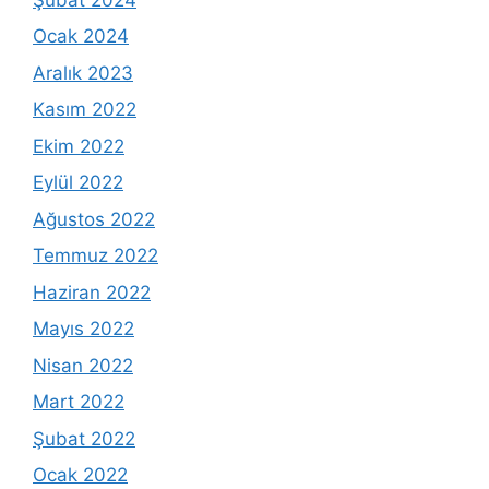
Ocak 2024
Aralık 2023
Kasım 2022
Ekim 2022
Eylül 2022
Ağustos 2022
Temmuz 2022
Haziran 2022
Mayıs 2022
Nisan 2022
Mart 2022
Şubat 2022
Ocak 2022