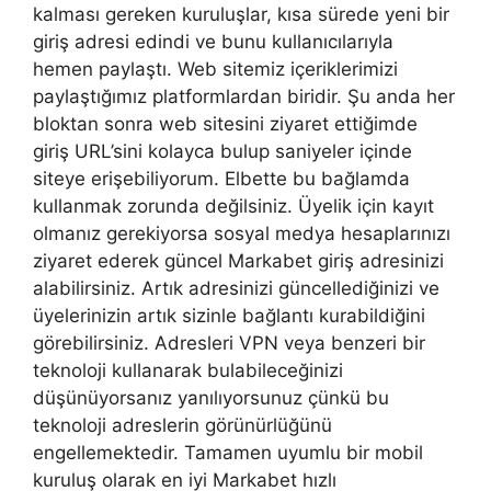
kalması gereken kuruluşlar, kısa sürede yeni bir
giriş adresi edindi ve bunu kullanıcılarıyla
hemen paylaştı. Web sitemiz içeriklerimizi
paylaştığımız platformlardan biridir. Şu anda her
bloktan sonra web sitesini ziyaret ettiğimde
giriş URL’sini kolayca bulup saniyeler içinde
siteye erişebiliyorum. Elbette bu bağlamda
kullanmak zorunda değilsiniz. Üyelik için kayıt
olmanız gerekiyorsa sosyal medya hesaplarınızı
ziyaret ederek güncel Markabet giriş adresinizi
alabilirsiniz. Artık adresinizi güncellediğinizi ve
üyelerinizin artık sizinle bağlantı kurabildiğini
görebilirsiniz. Adresleri VPN veya benzeri bir
teknoloji kullanarak bulabileceğinizi
düşünüyorsanız yanılıyorsunuz çünkü bu
teknoloji adreslerin görünürlüğünü
engellemektedir. Tamamen uyumlu bir mobil
kuruluş olarak en iyi Markabet hızlı